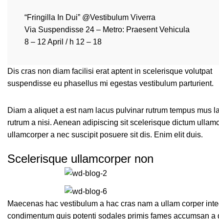
“Fringilla In Dui” @Vestibulum Viverra
Via Suspendisse 24 – Metro: Praesent Vehicula
8 – 12 April / h 12 – 18
Dis cras non diam facilisi erat aptent in scelerisque volutpat
suspendisse eu phasellus mi egestas vestibulum parturient.
Diam a aliquet a est nam lacus pulvinar rutrum tempus mus lacus
rutrum a nisi. Aenean adipiscing sit scelerisque dictum ullam
ullamcorper a nec suscipit posuere sit dis. Enim elit duis.
Scelerisque ullamcorper non
Maecenas hac vestibulum a hac cras nam a ullam corper intege
condimentum quis potenti sodales primis fames accumsan a q