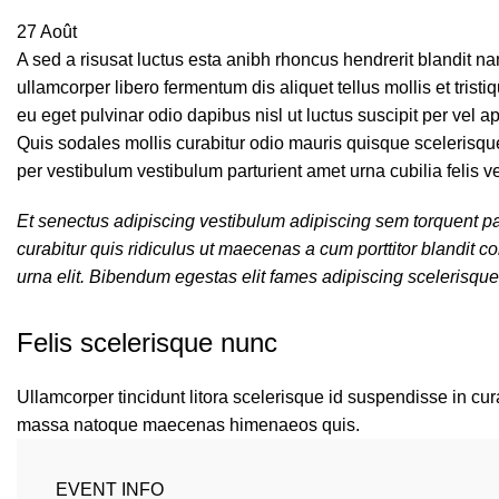
27
Août
A sed a risusat luctus esta anibh rhoncus hendrerit blandit n
ullamcorper libero fermentum dis aliquet tellus mollis et tris
eu eget pulvinar odio dapibus nisl ut luctus suscipit per vel
Quis sodales mollis curabitur odio mauris quisque scelerisque
per vestibulum vestibulum parturient amet urna cubilia felis ve
Et senectus adipiscing vestibulum adipiscing sem torquent par
curabitur quis ridiculus ut maecenas a cum porttitor blandit
urna elit. Bibendum egestas elit fames adipiscing scelerisque
Felis scelerisque nunc
Ullamcorper tincidunt litora scelerisque id suspendisse in cura
massa natoque maecenas himenaeos quis.
EVENT INFO