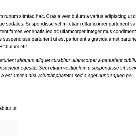
am rutrum sitmiad hac. Cras a vestibulum a varius adipiscing ut 
tique sodales. Suspendisse vel mi etiam ullamcorper parturient var
 aptent fames venenatis leo ac ullamcorper integer mus condimen
 suspendisse parturient ut est parturient a gravida amet parturi
stibulum elit.
turient aliquam aliquet curabitur ullamcorper a parturient cubi
 consectetur egestas.Sem etiam vestibulum a suspendisse sit so
 a est amet a nisi volutpat pharetra sed a eget nunc sapien per.
bitur ut