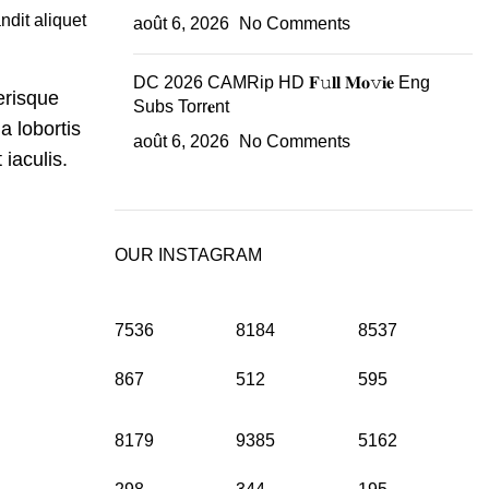
ndit aliquet
août 6, 2026
No Comments
DC 2026 CAMRip HD 𝐅𝚞𝐥𝐥 𝐌𝐨𝚟𝐢𝐞 Eng
erisque
Subs Torr𝐞nt
a lobortis
août 6, 2026
No Comments
iaculis.
OUR INSTAGRAM
7536
8184
8537
867
512
595
8179
9385
5162