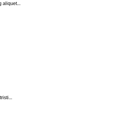
 aliquet...
isti...