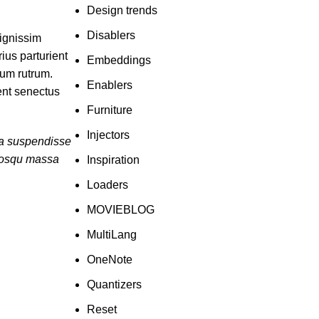
Design trends
Disablers
dignissim
ius parturient
Embeddings
tum rutrum.
Enablers
ent senectus
Furniture
Injectors
lia suspendisse
ciosqu massa
Inspiration
Loaders
MOVIEBLOG
MultiLang
OneNote
Quantizers
Reset