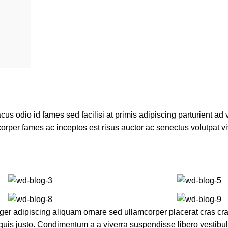
 odio id fames sed facilisi at primis adipiscing parturient ad va
corper fames ac inceptos est risus auctor ac senectus volutpat v
r adipiscing aliquam ornare sed ullamcorper placerat cras cras
uis justo. Condimentum a a viverra suspendisse libero vestib