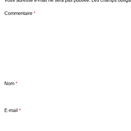
Votre adresse e-mail ne sera pas publiée.
Les champs obligat
Commentaire
*
Nom
*
E-mail
*