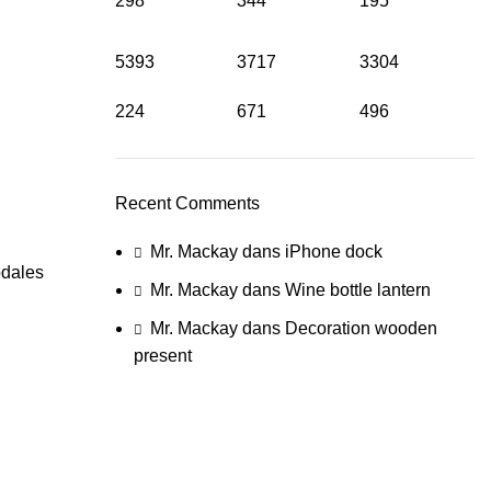
298
344
195
5393
3717
3304
224
671
496
Recent Comments
Mr. Mackay
dans
iPhone dock
odales
Mr. Mackay
dans
Wine bottle lantern
Mr. Mackay
dans
Decoration wooden
present