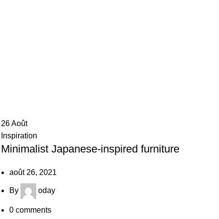
ocess can result in products with unrealistic assumptions and p
26
Août
Inspiration
Minimalist Japanese-inspired furniture
août 26, 2021
By
oday
0
comments