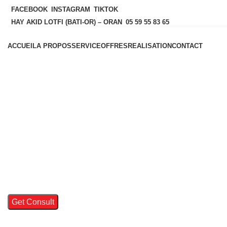
FACEBOOK
INSTAGRAM
TIKTOK
HAY AKID LOTFI (BATI-OR) – ORAN
05 59 55 83 65
ACCUEIL
A PROPOS
SERVICE
OFFRES
REALISATION
CONTACT
Si vous avez des questions
.