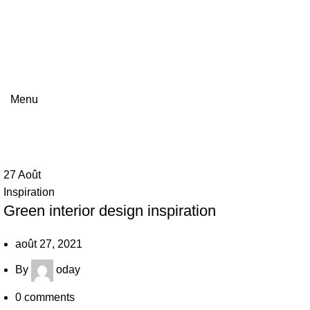
Choose Your Apartment
Using dummy content or fake information in the Web design pr
Menu
Inspiration
27
Août
Inspiration
Green interior design inspiration
août 27, 2021
By
oday
0
comments