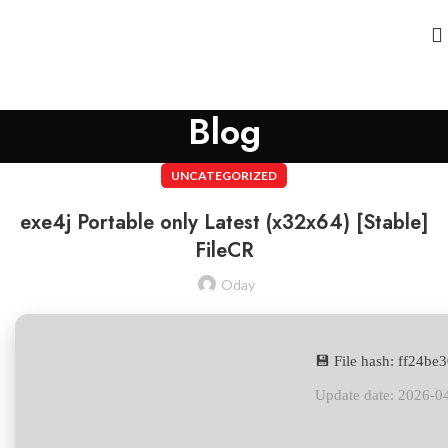
Blog
UNCATEGORIZED
exe4j Portable only Latest (x32x64) [Stable]
FileCR
Oday
💾 File hash: ff24b
Update date: 2026-0