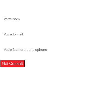
Si vous avez des questions,
.
Choose Your Apartment
Using dummy content or fake information in the Web design proc