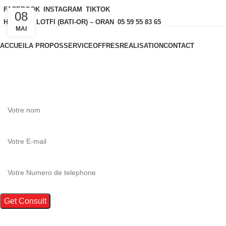
FACEBOOK
INSTAGRAM
TIKTOK
08
HAY AKID LOTFI (BATI-OR) – ORAN
05 59 55 83 65
MAI
ACCUEIL
A PROPOS
SERVICE
OFFRES
REALISATION
CONTACT
Si vous avez des questions,
.